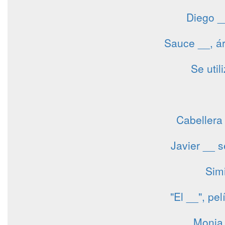
Diego _
Sauce __, ár
Se util
Cabellera 
Javier __ 
Simi
"El __", pe
Monja 