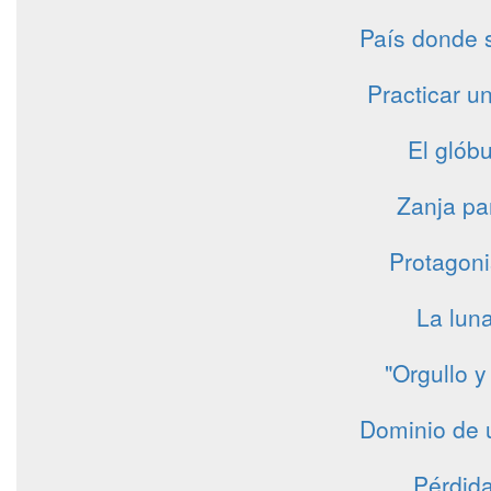
País donde 
Practicar un
El glób
Zanja pa
Protagoni
La lun
"Orgullo 
Dominio de u
Pérdida