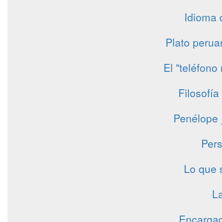
Idioma 
Plato perua
El "teléfono
Filosofía
Penélope 
Pers
Lo que 
La
Encargad