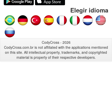
Elegir idioma
CodyCross - 2026
CodyCross.com.br is not affiliated with the applications mentioned
on this site. All intellectual property, trademarks, and copyrighted
material is property of their respective developers.