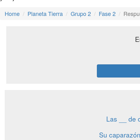
Home
Planeta Tierra
Grupo 2
Fase 2
Respue
E
Las __ de c
Su caparazón