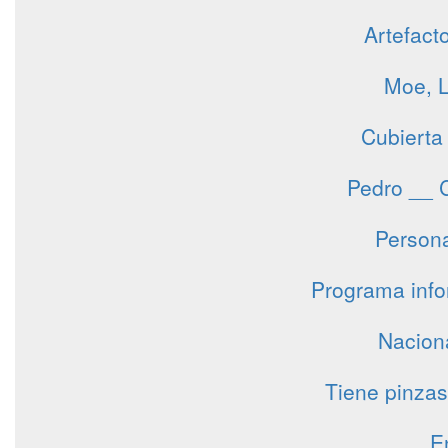
Artefact
Moe, L
Cubierta
Pedro __ C
Persona
Programa info
Naciona
Tiene pinzas
E